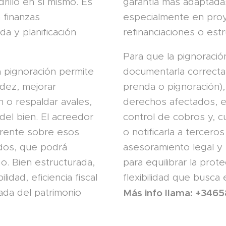
rillo en sí mismo. Es
garantía más adaptada
n finanzas
especialmente en proy
da y planificación
refinanciaciones o estr
Para que la pignoració
la pignoración permite
documentarla correct
idez, mejorar
prenda o pignoración), 
n o respaldar avales,
derechos afectados, 
 del bien. El acreedor
control de cobros y, c
rente sobre esos
o notificarla a tercer
ados, que podrá
asesoramiento legal y f
o. Bien estructurada,
para equilibrar la prot
lidad, eficiencia fiscal
flexibilidad que busca e
ada del patrimonio
Más info llama: +3465