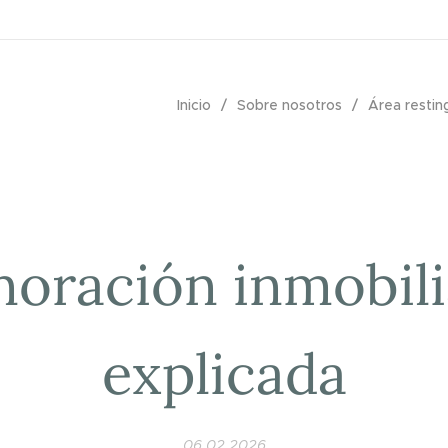
Inicio
Sobre nosotros
Área resting
noración inmobili
explicada
06.02.2026