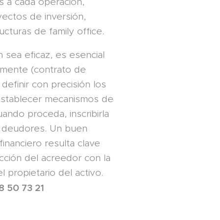
s a cada operación,
ectos de inversión,
ucturas de family office.
n sea eficaz, es esencial
amente (contrato de
definir con precisión los
establecer mecanismos de
uando proceda, inscribirla
os deudores. Un buen
inanciero resulta clave
ección del acreedor con la
l propietario del activo.
8 50 73 21