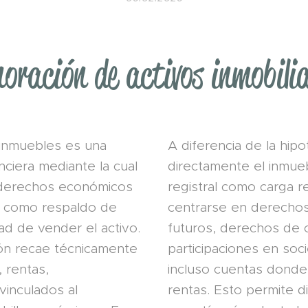
noración de activos inmobilia
 inmuebles es una
A diferencia de la hip
nciera mediante la cual
directamente el inmueb
os derechos económicos
registral como carga re
ta como respaldo de
centrarse en derechos 
ad de vender el activo.
futuros, derechos de c
ción recae técnicamente
participaciones en soci
 rentas,
incluso cuentas donde
vinculados al
rentas. Esto permite d